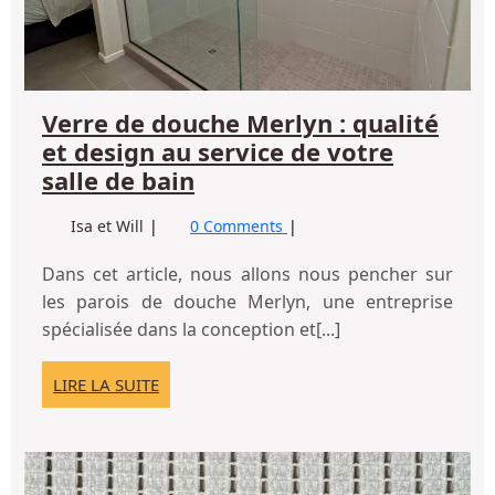
et
de
au
ser
de
Verre de douche Merlyn : qualité
vo
et design au service de votre
sal
Verre
salle de bain
de
de
ba
Verre
Isa et Will
0 Comments
douche
de
Merlyn
douche
Dans cet article, nous allons nous pencher sur
:
Merlyn
les parois de douche Merlyn, une entreprise
qualité
:
spécialisée dans la conception et[...]
qualité
et
et
design
LIRE
LIRE LA SUITE
design
au
LA
au
SUITE
service
service
de
de
Dé
votre
votre
du