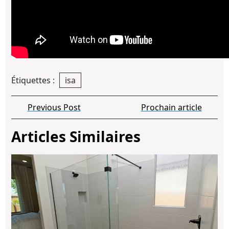
Étiquettes :
isa
Navigation
Previous
Pro
Previous Post
Prochain article
de
Post
arti
l’article
Articles Similaires
Ve
de
do
Me
:
qua