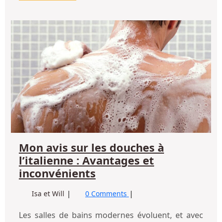
LA
SUITE
M
avi
su
les
do
à
l’i
:
Av
et
in
Mon avis sur les douches à
l’italienne : Avantages et
Mon
inconvénients
avis
Mon
Isa et Will
0 Comments
sur
avis
les
sur
Les salles de bains modernes évoluent, et avec