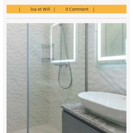
Isa
Isa et Will
0 Comment
et
Will