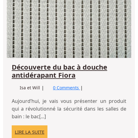
salle
ba
salle
de
à
de
bain
do
bain
an
Fio
Découverte du bac à douche
Découverte
antidérapant Fiora
du
Découverte
Isa et Will
0 Comments
bac
du
à
bac
Aujourd’hui, je vais vous présenter un produit
douche
à
qui a révolutionné la sécurité dans les salles de
antidérapant
douche
bain : le bac[...]
antidérapant
Fiora
Fiora
LIRE
LIRE LA SUITE