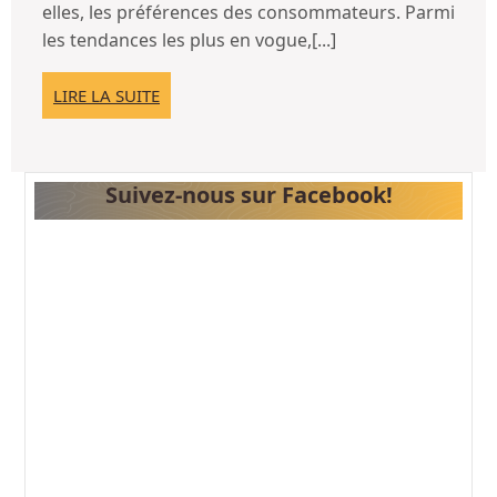
douches
les
elles, les préférences des consommateurs. Parmi
à
douches
les tendances les plus en vogue,[...]
à
l’italienne
l’italienne
:
LIRE
LIRE LA SUITE
:
Avantages
LA
Avantages
SUITE
et
et
inconvénients
inconvénients
Suivez-nous sur Facebook!