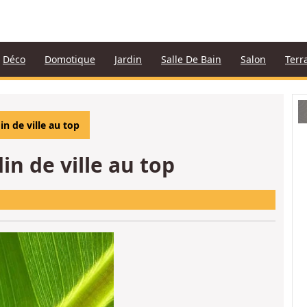
Déco
Domotique
Jardin
Salle De Bain
Salon
Terr
in de ville au top
in de ville au top