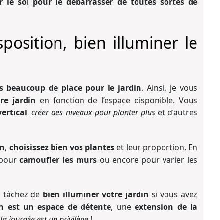
er le sol pour le débarrasser de toutes sortes de
position, bien illuminer le
s beaucoup de place pour le jardin
. Ainsi, je vous
tre jardin
en fonction de l’espace disponible. Vous
ertical
,
créer des niveaux pour planter plus
et d’autres
in
,
choisissez bien vos plantes
et leur proportion. En
 pour
camoufler les murs
ou encore pour varier les
, tâchez de
bien illuminer votre jardin
si vous avez
in est un espace de détente
, une
extension de la
la journée est un privilège
!