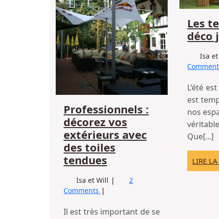
avec
Les t
des
toiles
déco 
tendues
Isa et
Commen
L’été est
est tem
Professionnels :
nos espa
décorez vos
véritabl
extérieurs avec
Que[...]
des toiles
Professionnels
tendues
LIRE LA
:
Professionnels
Isa et Will
2
décorez
:
Comments
vos
décorez
extérieurs
vos
Il est très important de se