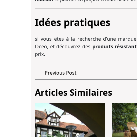
Idées pratiques
si vous êtes à la recherche d’une marque 
Oceo, et découvrez des
produits résistant
prix.
Navigation
Previous
Previous Post
de
Post
Articles Similaires
l’article
Professionnel
:
décorez
vos
extérieurs