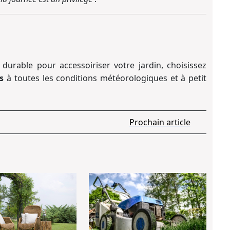
durable pour accessoiriser votre jardin, choisissez
s
à toutes les conditions météorologiques et à petit
Procha
Prochain article
article
s
Les
Seme
tendances
votre
déco
gazon
jardin
pour
une