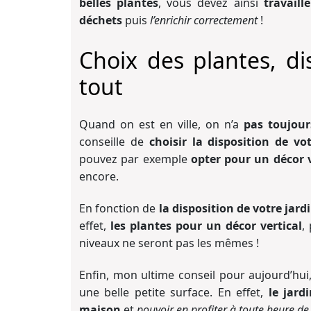
belles plantes
, vous devez ainsi
travaill
déchets
puis
l’enrichir correctement
!
Choix des plantes, dis
tout
Quand on est en ville, on n’a
pas toujour
conseille de
choisir la disposition de vo
pouvez par exemple
opter pour un décor v
encore.
En fonction de
la disposition de votre jard
effet,
les plantes pour un décor vertical
,
niveaux ne seront pas les mêmes !
Enfin, mon ultime conseil pour aujourd’hui
une belle petite surface. En effet,
le jard
maison
et
pouvoir en profiter à toute heure de 