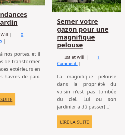
magni
endances
pelou
Semer votre
Les
jardin
gazon pour une
tendances
Les
 Will
0
magnifique
déco
tendances
ts
Semer
pelouse
jardin
déco
votre
jardin
 à nos portes, et il
Semer
Isa et Will
1
gazon
ps de transformer
votre
Comment
pour
ces extérieurs en
gazon
une
pour
es havres de paix.
La magnifique pelouse
magnifique
une
dans la propriété du
magnifique
pelouse
voisin n’est pas tombée
pelouse
LIRE
du ciel. Lui ou son
 SUITE
LA
jardinier a dû passer[...]
SUITE
LIRE
LIRE LA SUITE
LA
SUITE