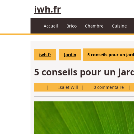
Aller
iwh.fr
au
contenu
Accueil
Brico
Chambre
Cuisine
iwh.fr
Jardin
5 conseils pour un jard
5 conseils pour un jard
Isa
Isa et Will
0 commentaire
et
Will