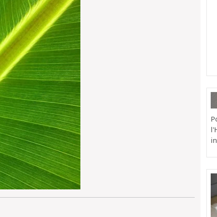
P
l'
in