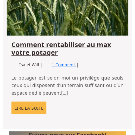
Comment rentabiliser au max
Comment
votre potager
rentabiliser
Comment
Isa et Will
1 Comment
au
rentabiliser
max
au
Le potager est selon moi un privilège que seuls
votre
max
ceux qui disposent d’un terrain suffisant ou d’un
potager
votre
espace dédié peuvent[...]
potager
LIRE
LIRE LA SUITE
LA
SUITE
Suivez-nous sur Facebook!