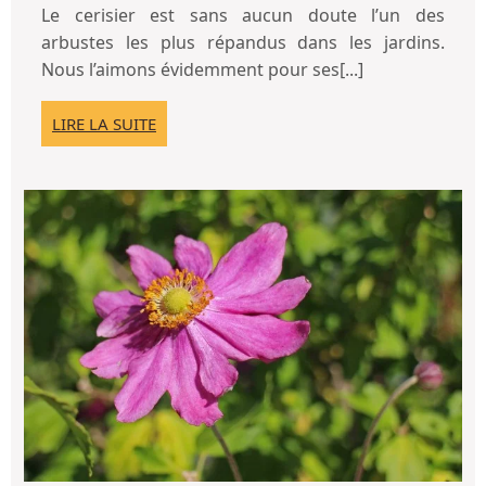
devez
vous
Le cerisier est sans aucun doute l’un des
faire
devez
arbustes les plus répandus dans les jardins.
pour
faire
Nous l’aimons évidemment pour ses[...]
pour
prendr
prendre
soin
LIRE
LIRE LA SUITE
soin
de
LA
de
SUITE
votre
votre
cerisier
cerisier
L’a
à
cho
et
so
tr