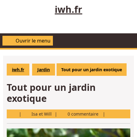
Aller
iwh.fr
au
contenu
Ouvrir le menu
Ouvrir
le
menu
iwh.fr
Jardin
Tout pour un jardin exotique
Tout pour un jardin
exotique
Isa
Isa et Will
0 commentaire
et
Will