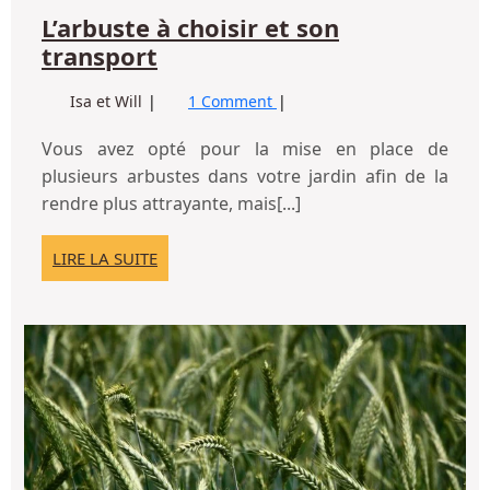
L’arbuste à choisir et son
L’arbuste
transport
à
L’arbuste
Isa et Will
1 Comment
choisir
à
et
choisir
Vous avez opté pour la mise en place de
son
et
plusieurs arbustes dans votre jardin afin de la
transport
son
rendre plus attrayante, mais[...]
transport
LIRE
LIRE LA SUITE
LA
SUITE
Co
ren
au
ma
vo
po