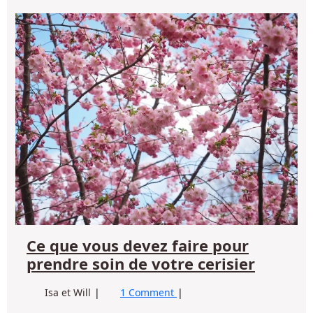
Ce
qu
vo
de
fai
po
pr
so
de
vo
cer
Ce que vous devez faire pour
Ce
prendre soin de votre cerisier
que
Ce
Isa et Will
1 Comment
vous
que