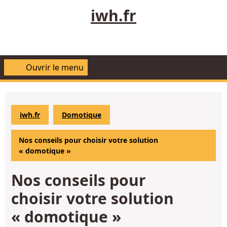
Aller
iwh.fr
au
contenu
Ouvrir le menu
Ouvrir
le
menu
iwh.fr
Domotique
Nos conseils pour choisir votre solution
« domotique »
Nos conseils pour
choisir votre solution
« domotique »