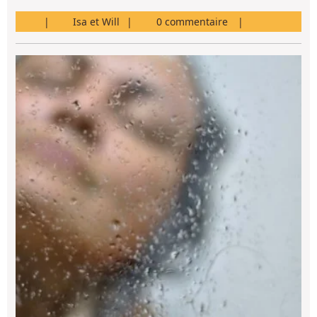
Isa
Isa et Will
0 commentaire
et
Will