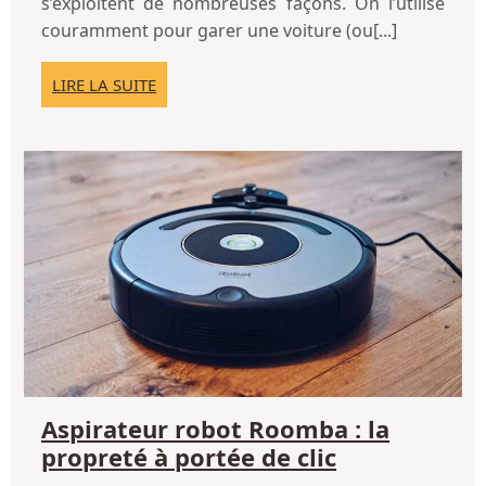
s’exploitent de nombreuses façons. On l’utilise
motorisée
garage
couramment pour garer une voiture (ou[...]
motorisée
LIRE
LIRE LA SUITE
LA
SUITE
As
ro
Ro
:
la
pr
à
po
de
cli
Aspirateur robot Roomba : la
Aspirateur
propreté à portée de clic
robot