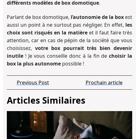
différents modèles de box domotique
.
Parlant de box domotique,
l’autonomie de la box
est
aussi un point à ne surtout pas négliger. En effet,
les
choix sont risqués en la matière
et il faut faire très
attention, car en cas de pépin de la société que vous
choisissez,
votre box pourrait très bien devenir
inutile
! Je vous conseille donc à la fin de
choisir la
box la plus autonome
possible !
Navigation
Previous
Pro
Previous Post
Prochain article
de
Post
arti
l’article
Articles Similaires
La
do
et
la