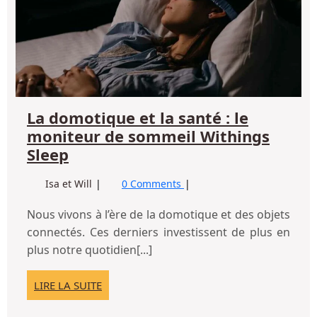
sa
:
le
mo
de
so
Wi
La domotique et la santé : le
Sl
moniteur de sommeil Withings
La
Sleep
domotique
La
Isa et Will
0 Comments
et
domotique
la
et
Nous vivons à l’ère de la domotique et des objets
santé
la
connectés. Ces derniers investissent de plus en
:
santé
plus notre quotidien[...]
:
le
le
moniteur
LIRE
LIRE LA SUITE
moniteur
de
LA
de
SUITE
sommeil