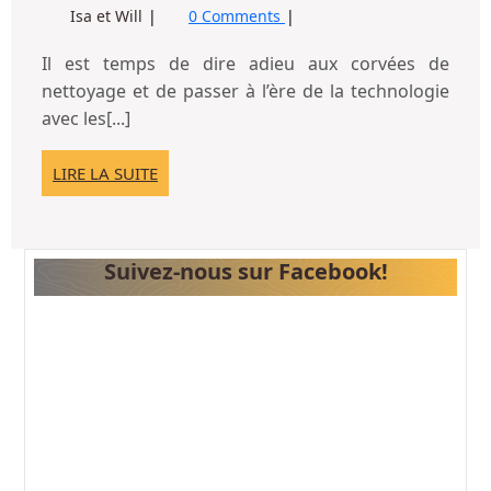
Aspirateur
Isa et Will
0 Comments
Roomba
robot
:
Roomba
Il est temps de dire adieu aux corvées de
la
:
nettoyage et de passer à l’ère de la technologie
propreté
la
avec les[...]
propreté
à
à
portée
LIRE
LIRE LA SUITE
portée
de
LA
de
SUITE
clic
clic
Suivez-nous sur Facebook!