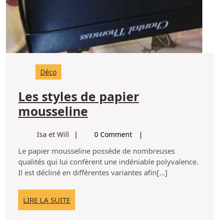
Déco
Les styles de papier
Les
mousseline
styles
Isa
Isa et Will
0 Comment
de
et
Le papier mousseline possède de nombreuses
papier
Will
qualités qui lui confèrent une indéniable polyvalence.
mousseline
Il est décliné en différentes variantes afin[...]
LIRE
LIRE LA SUITE
LA