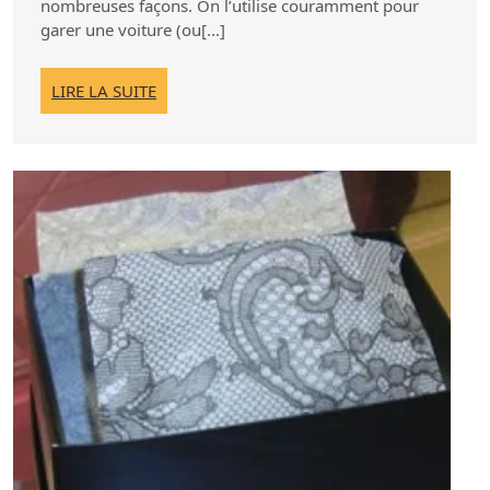
nombreuses façons. On l’utilise couramment pour
garage
garer une voiture (ou[...]
motorisée
LIRE
LIRE LA SUITE
LA
SUITE
Les
style
de
papi
mous