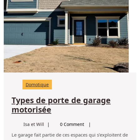
Domotique
Types de porte de garage
Types
motorisée
de
Isa
Isa et Will
0 Comment
porte
et
Le garage fait partie de ces espaces qui s’exploitent de
de
Will