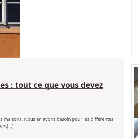
devez
savoir
pour
vous
lancer
res : tout ce que vous devez
hoisir
es
onnes
enêtres
nt[...]