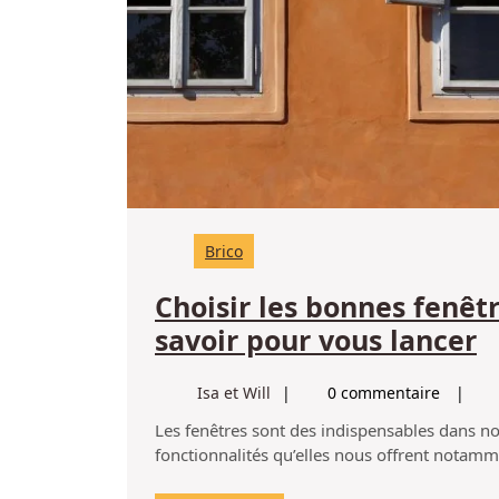
Brico
Choisir les bonnes fenêt
C
savoir pour vous lancer
l
Isa
Isa et Will
0 commentaire
b
et
Les fenêtres sont des indispensables dans nos maisons. Nous en avons besoin pour les différentes
f
Will
fonctionnalités qu’elles nous offrent notamme
: