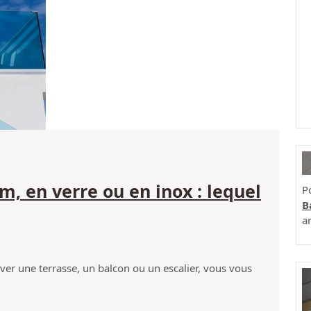
:
lequel
choisir
?
, en verre ou en inox : lequel
P
B
ar