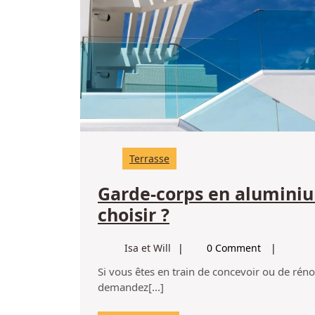
Terrasse
Garde-corps en aluminium
Garde-
choisir ?
corps
Isa
Isa et Will
0 Comment
en
et
Si vous êtes en train de concevoir ou de rénover une terrasse, un balcon ou un escalier, vous vous
aluminium,
Will
demandez[...]
en