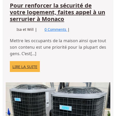
Pour renforcer la sécurité de
votre logement, faites appel à un
Pour
serrurier à Monaco
renforcer
Pour
Isa et Will
0 Comments
la
renforcer
sécurité
la
Mettre les occupants de la maison ainsi que tout
de
sécurité
son contenu est une priorité pour la plupart des
votre
de
gens. C’est[...]
votre
logement,
logement,
faites
LIRE
LIRE LA SUITE
faites
appel à
LA
appel à
SUITE
un
un
serrurier
serrurier
To
à
à
sav
Monaco
su
Monaco
l’i
d’